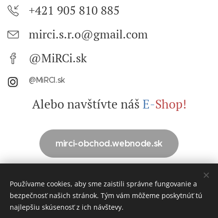
+421 905 810 885
mirci.s.r.o@gmail.com
@MiRCi.sk
@MiRCI.sk
Alebo navštívte náš
E-
Shop!
mirci-obchod.webnode.sk
Všetky uvedené ceny sú bez DPH!
Používame cookies, aby sme zaistili správne fungovanie a
bezpečnosť našich stránok. Tým vám môžeme poskytnúť tú
najlepšiu skúsenosť z ich návštevy.