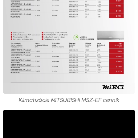
Klimatizácie MITSUBISHI MSZ-EF cenník