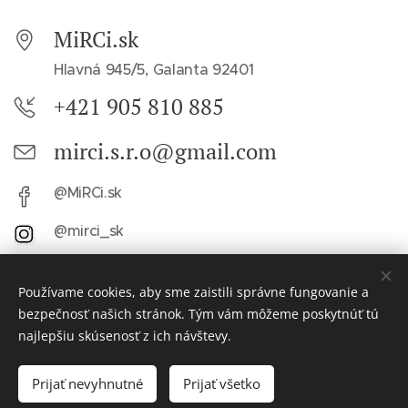
MiRCi.sk
Hlavná 945/5, Galanta 92401
+421 905 810 885
mirci.s.r.o@gmail.com
@MiRCi.sk
@mirci_sk
Všetky uvedené ceny sú bez DPH!
Používame cookies, aby sme zaistili správne fungovanie a
bezpečnosť našich stránok. Tým vám môžeme poskytnúť tú
najlepšiu skúsenosť z ich návštevy.
MiRCi since 2008
Prijať nevyhnutné
Prijať všetko
Vytvorené službou
Webnode
Cookies