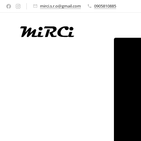
mirci.s.r.o@gmail.com
0905810885