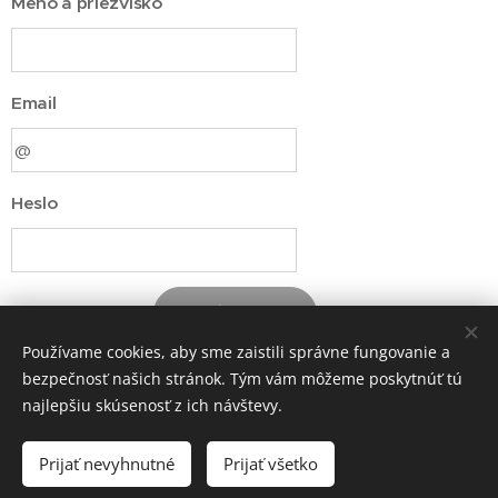
Meno a priezvisko
Email
Heslo
Registrovať
Používame cookies, aby sme zaistili správne fungovanie a
bezpečnosť našich stránok. Tým vám môžeme poskytnúť tú
najlepšiu skúsenosť z ich návštevy.
MiRCi since 2008
Prijať nevyhnutné
Prijať všetko
Vytvorené službou
Webnode
Cookies